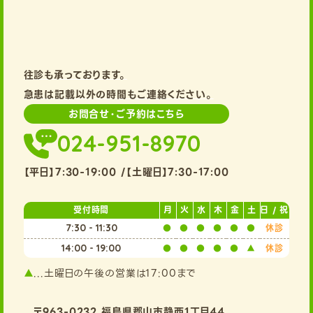
アクセス
往診も承っております。
急患は記載以外の時間も
ご連絡ください。
お問合せ・ご予約はこちら
024-951-8970
平日
7:30-19:00
土曜日
7:30-17:00
受付時間
月
火
水
木
金
土
日 / 祝
7:30 - 11:30
●
●
●
●
●
●
休診
14:00 - 19:00
●
●
●
●
●
▲
休診
▲
...土曜日の午後の営業は17:00まで
〒963-0232 福島県郡山市静西1丁目44